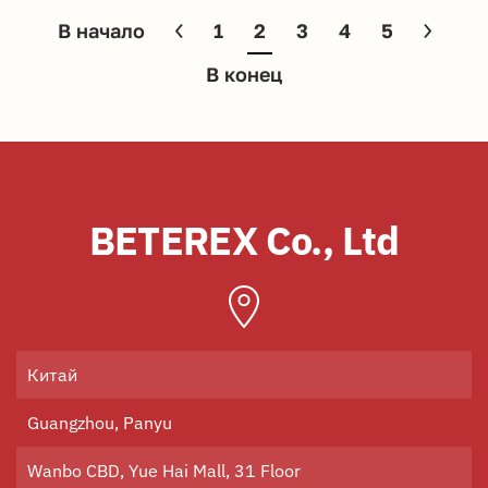
В начало
1
2
3
4
5
В конец
BETEREX Co., Ltd
Китай
Guangzhou, Panyu
Wanbo CBD, Yue Hai Mall, 31 Floor