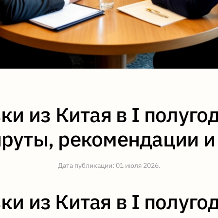
и из Китая в I полуго
руты, рекомендации и
Дата публикации:
01 июля 2026
.
и из Китая в I полуго