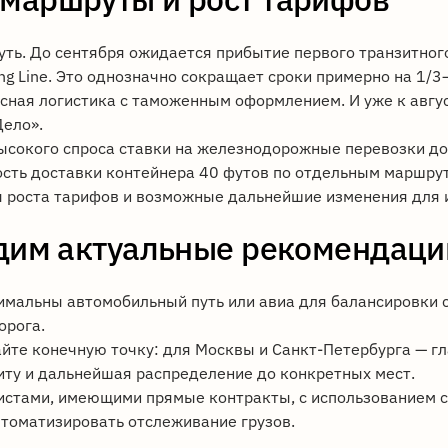
ть. До сентября ожидается прибытие первого транзитног
ng Line. Это однозначно сокращает сроки примерно на 1/3
сная логистика с таможенным оформлением. И уже к авгус
Делo».
ысокого спроса ставки на железнодорожные перевозки до
ость доставки контейнера 40 футов по отдельным маршру
 роста тарифов и возможные дальнейшие изменения для 
дим актуальные рекомендации
имальны автомобильный путь или авиа для балансировки 
орога.
йте конечную точку: для Москвы и Санкт-Петербурга — гл
иту и дальнейшая распределение до конкретных мест.
гистами, имеющими прямые контракты, с использованием 
автоматизировать отслеживание грузов.