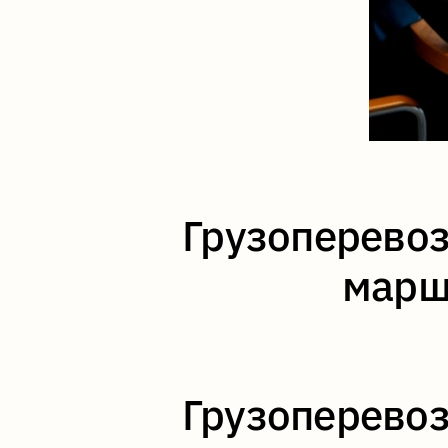
Грузоперевозк
марш
Грузоперевозк