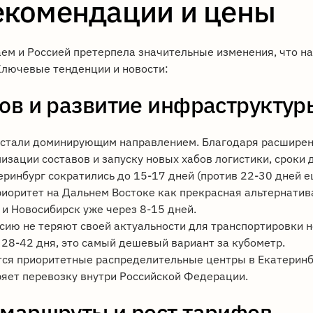
екомендации и цены
ем и Россией претерпела значительные изменения, что на
Ключевые тенденции и новости:
ов и развитие инфраструктур
стали доминирующим направлением. Благодаря расшире
изации составов и запуску новых хабов логистики, сроки 
еринбург сократились до 15-17 дней (против 22-30 дней е
иоритет на Дальнем Востоке как прекрасная альтернатива
и Новосибирск уже через 8-15 дней.
сию не теряют своей актуальности для транспортировки 
 28-42 дня, это самый дешевый вариант за кубометр.
ся приоритетные распределительные центры в Екатеринбу
ряет перевозку внутри Российской Федерации.
маршруты и рост тарифов