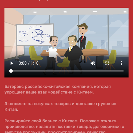
Бэтэрэкс российско-китайская компания, которая
упрощает ваше взаимодействие с Китаем.
Экономьте на покупках товаров и доставке грузов из
Китая.
Расширяйте свой бизнес с Китаем. Поможем открыть
производство, наладить поставки товара, договоримся о
выпуске продукции, проконтролируем качество.