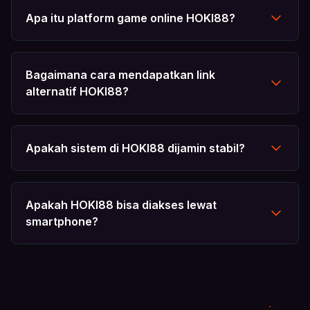
Apa itu platform game online HOKI88?
Bagaimana cara mendapatkan link
alternatif HOKI88?
Apakah sistem di HOKI88 dijamin stabil?
Apakah HOKI88 bisa diakses lewat
smartphone?