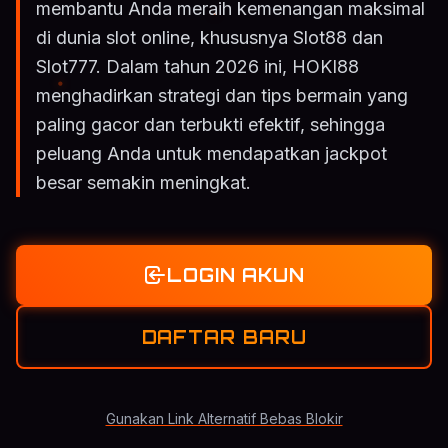
membantu Anda meraih kemenangan maksimal
di dunia slot online, khususnya Slot88 dan
Slot777. Dalam tahun 2026 ini, HOKI88
menghadirkan strategi dan tips bermain yang
paling gacor dan terbukti efektif, sehingga
peluang Anda untuk mendapatkan jackpot
besar semakin meningkat.
LOGIN AKUN
DAFTAR BARU
Gunakan Link Alternatif Bebas Blokir