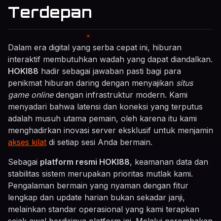
Terdepan
Dalam era digital yang serba cepat ini, hiburan
interaktif membutuhkan wadah yang dapat diandalkan.
HOKI88
hadir sebagai jawaban pasti bagi para
penikmat hiburan daring dengan menyajikan
situs
game online
dengan infrastruktur modern. Kami
menyadari bahwa latensi dan koneksi yang terputus
adalah musuh utama pemain, oleh karena itu kami
menghadirkan inovasi server eksklusif untuk menjamin
akses kilat
di setiap sesi Anda bermain.
Sebagai
platform resmi HOKI88
, keamanan data dan
stabilitas sistem merupakan prioritas mutlak kami.
Pengalaman bermain yang nyaman dengan fitur
lengkap dan update harian bukan sekadar janji,
melainkan standar operasional yang kami terapkan