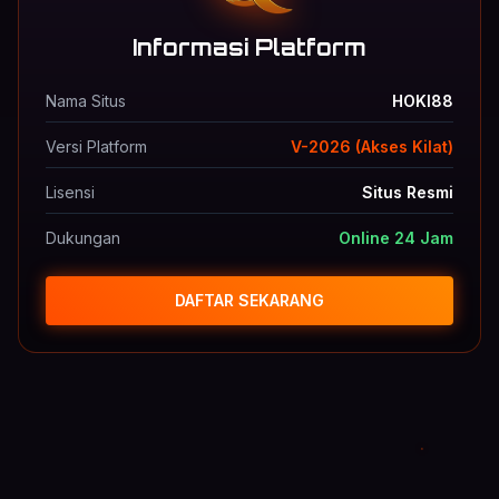
Informasi Platform
Nama Situs
HOKI88
Versi Platform
V-2026 (Akses Kilat)
Lisensi
Situs Resmi
Dukungan
Online 24 Jam
DAFTAR SEKARANG