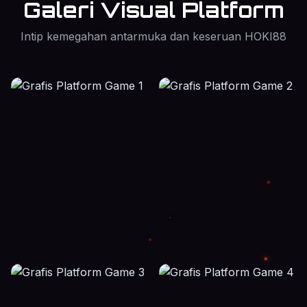
Galeri Visual Platform
Intip kemegahan antarmuka dan keseruan HOKI88