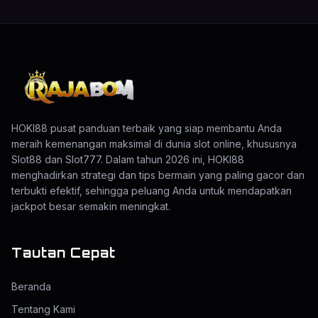
HOKI88 pusat panduan terbaik yang siap membantu Anda
meraih kemenangan maksimal di dunia slot online, khususnya
Slot88 dan Slot777. Dalam tahun 2026 ini, HOKI88
menghadirkan strategi dan tips bermain yang paling gacor dan
terbukti efektif, sehingga peluang Anda untuk mendapatkan
jackpot besar semakin meningkat.
Tautan Cepat
Beranda
Tentang Kami