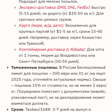
Подходит для мелких посылок.
Экспресс-доставка (EMS, DHL, FedEx):
Быстро
(5-15 дней), но дорого (от $20-50 за кг). Для
срочных или ценных грузов.
Карго (море, ж/д, авто):
Экономично для
крупных партий (от $1-5 за кг), сроки 15-40
дней. Например, доставка через Казахстан
или Транссиб.
Контейнерная доставка (с Alibaba):
Для опта
от 1 тонны, морем до Владивостока или
Санкт-Петербурга (30-50 дней).
Таможенные пошлины.
В России беспошлинный
лимит для посылок – 200 евро или 31 кг (на март
2025 года, уточняйте актуальные нормы). Свыше
– пошлина 15% от стоимости, но не менее 2 евро/
кг. Посредники помогают с документами (инвойс,
упаковочный лист), но за декларирование может
взиматься доплата.
Сроки.
Taobao/1688: 3-7 дней на выкуп и