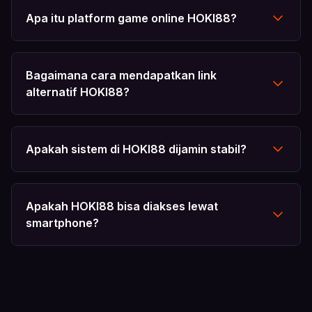
Apa itu platform game online HOKI88?
Bagaimana cara mendapatkan link
alternatif HOKI88?
Apakah sistem di HOKI88 dijamin stabil?
Apakah HOKI88 bisa diakses lewat
smartphone?