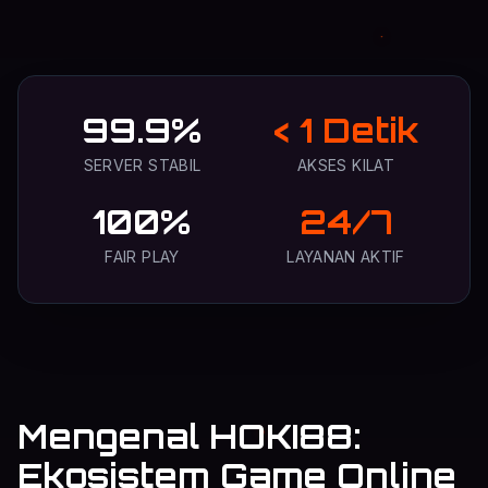
99.9%
< 1 Detik
SERVER STABIL
AKSES KILAT
100%
24/7
FAIR PLAY
LAYANAN AKTIF
Mengenal HOKI88:
Ekosistem Game Online