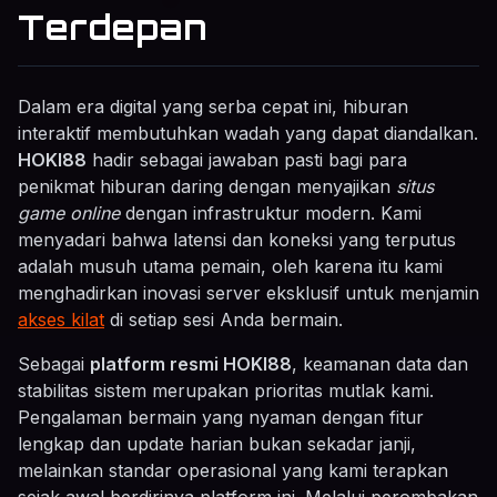
Terdepan
Dalam era digital yang serba cepat ini, hiburan
interaktif membutuhkan wadah yang dapat diandalkan.
HOKI88
hadir sebagai jawaban pasti bagi para
penikmat hiburan daring dengan menyajikan
situs
game online
dengan infrastruktur modern. Kami
menyadari bahwa latensi dan koneksi yang terputus
adalah musuh utama pemain, oleh karena itu kami
menghadirkan inovasi server eksklusif untuk menjamin
akses kilat
di setiap sesi Anda bermain.
Sebagai
platform resmi HOKI88
, keamanan data dan
stabilitas sistem merupakan prioritas mutlak kami.
Pengalaman bermain yang nyaman dengan fitur
lengkap dan update harian bukan sekadar janji,
melainkan standar operasional yang kami terapkan