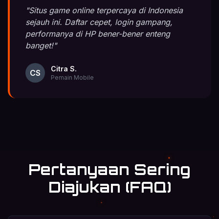
"Situs game online terpercaya di Indonesia
sejauh ini. Daftar cepet, login gampang,
performanya di HP bener-bener enteng
banget!"
Citra S.
CS
Pemain Mobile
Pertanyaan Sering
Diajukan (FAQ)