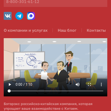
8-800-301-61-12
О компании и услугах
Наш блог
Контакты
Бэтэрэкс российско-китайская компания, которая
упрощает ваше взаимодействие с Китаем.