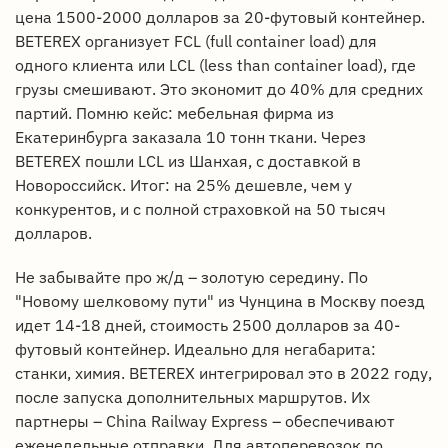
цена 1500-2000 долларов за 20-футовый контейнер.
BETEREX организует FCL (full container load) для
одного клиента или LCL (less than container load), где
грузы смешивают. Это экономит до 40% для средних
партий. Помню кейс: мебельная фирма из
Екатеринбурга заказала 10 тонн ткани. Через
BETEREX пошли LCL из Шанхая, с доставкой в
Новороссийск. Итог: на 25% дешевле, чем у
конкурентов, и с полной страховкой на 50 тысяч
долларов.
Не забывайте про ж/д – золотую середину. По
"Новому шелковому пути" из Чунцина в Москву поезд
идет 14-18 дней, стоимость 2500 долларов за 40-
футовый контейнер. Идеально для негабарита:
станки, химия. BETEREX интегрировал это в 2022 году,
после запуска дополнительных маршрутов. Их
партнеры – China Railway Express – обеспечивают
еженедельные отправки. Для автоперевозок по