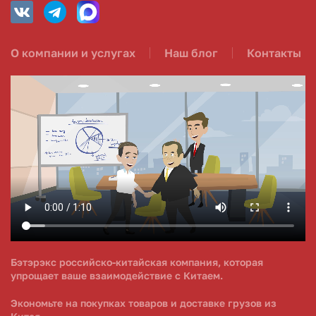
О компании и услугах
Наш блог
Контакты
Бэтэрэкс российско-китайская компания, которая
упрощает ваше взаимодействие с Китаем.
Экономьте на покупках товаров и доставке грузов из