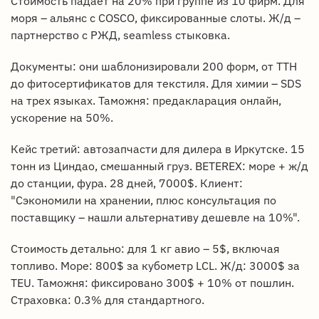
Стоимость падает на 20% при группе из 10 фирм. Для
моря – альянс с COSCO, фиксированные слоты. Ж/д –
партнерство с РЖД, seamless стыковка.
Документы: они шаблонизировали 200 форм, от ТТН
до фитосертификатов для текстиля. Для химии – SDS
на трех языках. Таможня: предакларация онлайн,
ускорение на 50%.
Кейс третий: автозапчасти для дилера в Иркутске. 15
тонн из Циндао, смешанный груз. BETEREX: море + ж/д
до станции, фура. 28 дней, 7000$. Клиент:
"Сэкономили на хранении, плюс консультация по
поставщику – нашли альтернативу дешевле на 10%".
Стоимость детально: для 1 кг авио – 5$, включая
топливо. Море: 800$ за кубометр LCL. Ж/д: 3000$ за
TEU. Таможня: фиксировано 300$ + 10% от пошлин.
Страховка: 0.3% для стандартного.