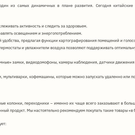
 один из самых динамичных в плане развития. Сегодня китайские
слеживать активность и следить за здоровьем.
равлять освещением и энергопотреблением.
й удобства, предлагая функции картографирования помещений и голосо
термостаты и увлажнители воздуха позволяют поддерживать оптимальн
«умные» замки, видеодомофоны, камеры наблюдения, датчики движения
, мультиварки, кофемашины, которые можно запускать удаленно или п
ые колонки, переходники – именно их чаще всего заказывают в больш
нный продукт. Мы настоятельно рекомендуем покупать такие товары «в 
ует: