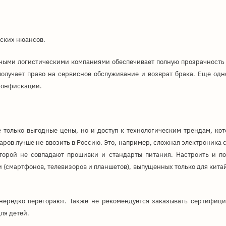
ских нюансов.
ными логистическими компаниями обеспечивает полную прозрачность 
 получает право на сервисное обслуживание и возврат брака. Еще од
 конфискации.
е только выгодные цены, но и доступ к технологическим трендам, к
оваров лучше не ввозить в Россию. Это, например, сложная электроника
оторой не совпадают прошивки и стандарты питания. Настроить и по
и (смартфонов, телевизоров и планшетов), выпущенных только для кита
нередко перегорают. Также не рекомендуется заказывать сертифиц
ля детей.