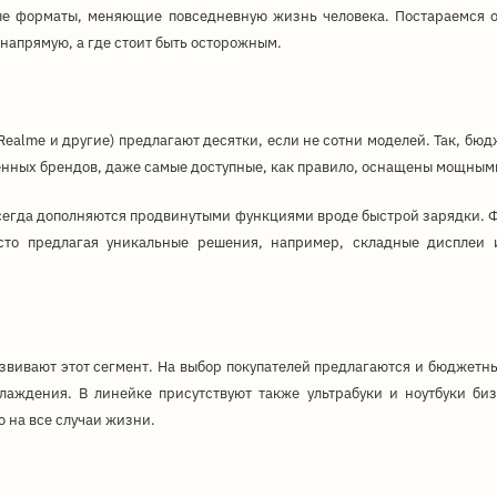
е форматы, меняющие повседневную жизнь человека. Постараемся о
 напрямую, а где стоит быть осторожным.
 Realme и другие) предлагают десятки, если не сотни моделей. Так, б
ренных брендов, даже самые доступные, как правило, оснащены мощны
всегда дополняются продвинутыми функциями вроде быстрой зарядки. 
сто предлагая уникальные решения, например, складные дисплеи 
вивают этот сегмент. На выбор покупателей предлагаются и бюджетны
ждения. В линейке присутствуют также ультрабуки и ноутбуки бизн
на все случаи жизни.